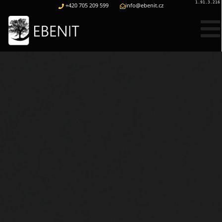
1.91.3.216
+420 705 209 599
info@ebenit.cz
Web
Eshop
Kontakt
Poptávka