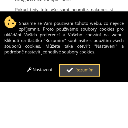
Pokud tedy toto vše sami neumíte, nakonec si
budete muset stejně někoho najmout, aby Vám
eshop fungoval.
Snažíme se Vám používání tohoto webu, co nejvíce
zpříjemnit. Proto používáme soubory cookies pro
ukládání Vašich preferencí a Vašeho chování na webu.
Kliknutí na tlačítko "Rozumím" souhlasíte s použitím všech
souborů cookies. Můžete také otevřít "Nastavení" a
podrobně nastavit jednotlivé soubory cookies.
Nastavení
Rozumím
Tvorba eshopu na platformě
Platforma
na níž eshop běží je
stále
aktualizována
. Technicky bude tedy eshop stále
aktuální a nebudete muset platit programátorům