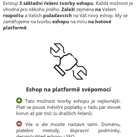
Existují
3 základní řešení tvorby eshopu
. Každá možnost je
vhodná pro někoho jiného.
Záleží
zejména
na
Vašem
rozpočtu
a Vašich
požadavcích
na Váš nový eshop. My se
zaměřujeme na tvorbu
eshopu
na míru
na hotové
platformě
.
Eshop na platformě svépomocí
Tato možnost tvorby eshopu je nejlevnější.
Platí se pouze měsíční poplatky v řádu pár stovek
korun až pár tisíc (u dražších řešení).
Vše si ale musíte nastavit sami. Doménu,
platební metody, dopravní podmínky,
design/vzhled eshopu i SEO.