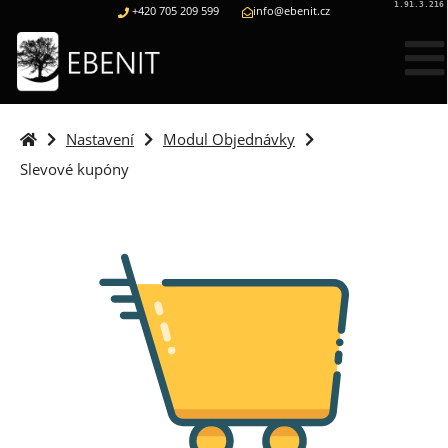
1.91.3.216
+420 705 209 599
info@ebenit.cz
Nastavení
Modul Objednávky
Web
Slevové kupóny
Eshop
Kontakt
Poptávka