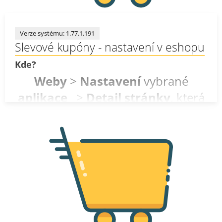
Verze systému: 1.77.1.191
Nápověda
Slevové kupóny - nastavení v eshopu
Kde?
Weby
>
Nastavení
vybrané
aplikace
>
Detail stránky
, která
obsahuje komponentu
Objednávkový formulář >
Detail
komponenty Objednávkový
formulář
Povolení slevových kupónů:
V detailu komponenty