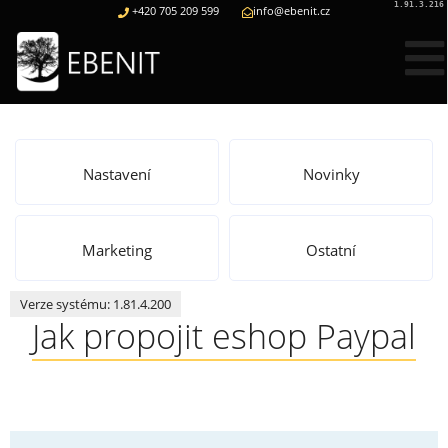
1.91.3.216
+420 705 209 599
info@ebenit.cz
Web
Nastavení
Novinky
Marketing
Ostatní
Eshop
Verze systému: 1.81.4.200
Jak propojit eshop Paypal
Kontakt
Poptávka