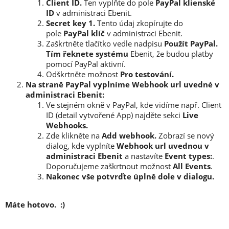
Client ID.
Ten vyplňte do pole
PayPal klienské
ID
v administraci Ebenit.
Secret key 1.
Tento údaj zkopírujte do
pole
PayPal klíč
v
administraci Ebenit.
Zaškrtněte tlačítko vedle nadpisu
Použít PayPal.
Tím řeknete systému
Ebenit, že budou platby
pomocí PayPal aktivní.
Odškrtněte možnost
Pro testování.
Na straně
PayPal
vyplníme Webhook url uvedné v
administraci Ebenit:
Ve stejném okně v PayPal, kde vidíme např. Client
ID (detail vytvořené App) najděte sekci
Live
Webhooks.
Zde klikněte na
Add webhook.
Zobrazí se nový
dialog, kde vyplníte
Webhook url uvednou v
administraci Ebenit
a nastavíte
Event types:
.
Doporučujeme zaškrtnout možnost
All Events
.
Nakonec vše potvrďte úplně dole v dialogu.
Máte hotovo. :)