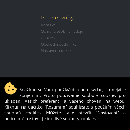
Pro zákazníky:
Kontakt
Ochrana osobních údajů
Cookies
Obchodní podmínky
Nastavení cookies
Snažíme se Vám používání tohoto webu, co nejvíce
zpříjemnit. Proto používáme soubory cookies pro
Ebenit s.r.o.
ukládání Vašich preferencí a Vašeho chování na webu.
©
2017–2025
Kliknutí na tlačítko "Rozumím" souhlasíte s použitím všech
souborů cookies. Můžete také otevřít "Nastavení" a
IČO:
06350186
podrobně nastavit jednotlivé soubory cookies.
DIČ:
CZ06350186
Č. účtu:
2002004522 / 2010