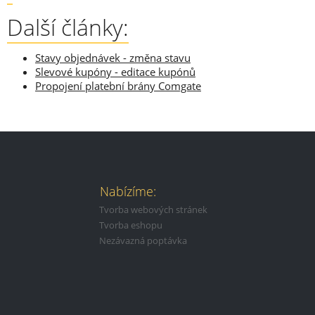
Další články:
Stavy objednávek - změna stavu
Slevové kupóny - editace kupónů
Propojení platební brány Comgate
Nabízíme:
Tvorba webových stránek
Tvorba eshopu
Nezávazná poptávka